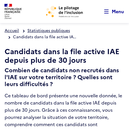
Retour au début de la page
Aller au menu principal
Panneau de gestion des cookies
Aller au contenu principal
Menu
Accueil
Statistiques publiques
Candidats dans la file active IAE depuis plus de 30 jours
Candidats dans la file active IAE
depuis plus de 30 jours
Combien de candidats non recrutés dans
l'IAE sur votre territoire ? Quelles sont
leurs difficultés ?
Ce tableau de bord présente une nouvelle donnée, le
nombre de candidats dans la file active IAE depuis
plus de 30 jours. Grâce à ces connaissances, vous
pourrez analyser la situation de votre territoire,
comprendre comment ces candidats sont