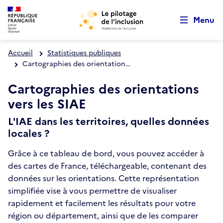
Retour au début de la page
Aller au menu principal
Panneau de gestion des cookies
Aller au contenu principal
Menu
Accueil
Statistiques publiques
Cartographies des orientations vers les SIAE
Cartographies des orientations
vers les SIAE
L'IAE dans les territoires, quelles données
locales ?
Grâce à ce tableau de bord, vous pouvez accéder à
des cartes de France, téléchargeable, contenant des
données sur les orientations. Cette représentation
simplifiée vise à vous permettre de visualiser
rapidement et facilement les résultats pour votre
région ou département, ainsi que de les comparer