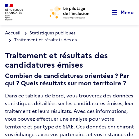
Retour au début de la page
Aller au menu principal
Panneau de gestion des cookies
Aller au contenu principal
Menu
Accueil
Statistiques publiques
Traitement et résultats des candidatures émises
Traitement et résultats des
candidatures émises
Combien de candidatures orientées ? Par
qui ? Quels résultats sur mon territoire ?
Dans ce tableau de bord, vous trouverez des données
statistiques détaillées sur les candidatures émises, leur
traitement et leurs résultats. Avec ces informations,
vous pouvez effectuer une analyse pour votre
territoire et par type de SIAE. Ces données enrichiront
vos échanges avec vos partenaires et vos instances de