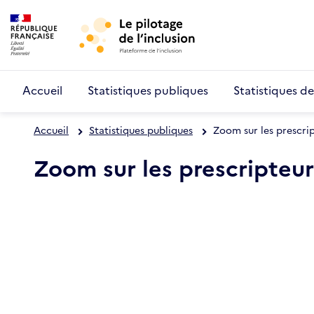
Retour au début de la page
Aller au menu principal
Panneau de gestion des cookies
Aller au contenu principal
Accueil
Statistiques publiques
Statistiques d
Accueil
Statistiques publiques
Zoom sur les prescri
Zoom sur les prescripteur