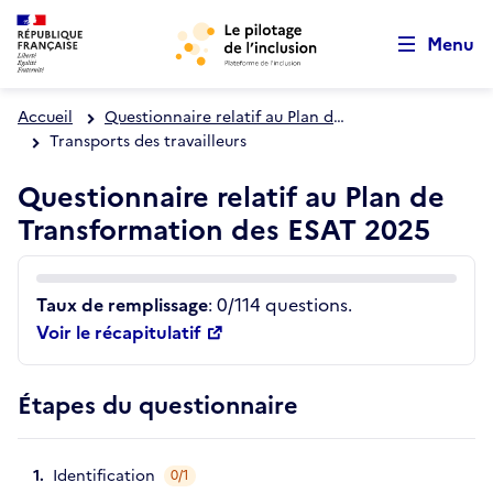
Retour au début de la page
Aller au menu principal
Panneau de gestion des cookies
Aller au contenu principal
Menu
Accueil
Questionnaire relatif au Plan de Transformation des ESAT 2025
Transports des travailleurs
Questionnaire relatif au Plan de
Transformation des ESAT 2025
Taux de remplissage
: 0/114 questions.
Voir le récapitulatif
Étapes du questionnaire
Identification
0/1