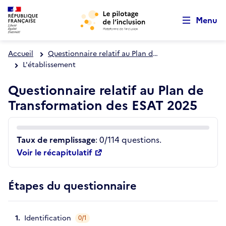
Retour au début de la page
Aller au menu principal
Panneau de gestion des cookies
Aller au contenu principal
Menu
Accueil
Questionnaire relatif au Plan de Transformation des ESAT 2025
L'établissement
Questionnaire relatif au Plan de
Transformation des ESAT 2025
Taux de remplissage
: 0/114 questions.
Voir le récapitulatif
Étapes du questionnaire
Identification
0/1