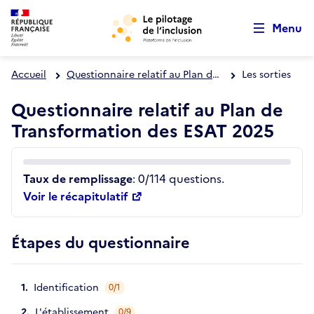
Retour au début de la page
Aller au menu principal
Panneau de gestion des cookies
Aller au contenu principal
Menu
Accueil
Questionnaire relatif au Plan de Transformation des ESAT 2025
Les sorties
Questionnaire relatif au Plan de
Transformation des ESAT 2025
Taux de remplissage
: 0/114 questions.
Voir le récapitulatif
Étapes du questionnaire
Identification
0/1
L'établissement
0/9